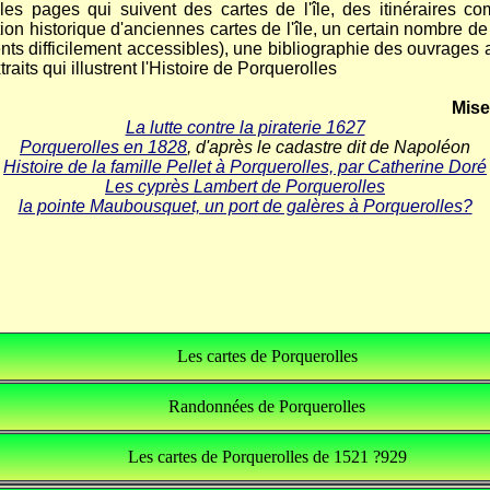
les pages qui suivent des cartes de l'île, des itinéraires 
on historique d'anciennes cartes de l'île, un certain nombre de
ts difficilement accessibles), une bibliographie des ouvrages 
aits qui illustrent l'Histoire de Porquerolles
Mise
La lutte contre la piraterie 1627
Porquerolles en 1828
, d'après le cadastre dit de Napoléon
Histoire de la famille Pellet à Porquerolles, par Catherine Doré
Les cyprès Lambert de Porquerolles
la pointe Maubousquet, un port de galères à Porquerolles?
Les cartes de Porquerolles
Une carte topographique de l'île
Carte glissante de Porquerolles
Téléchargement des cartes
Vue Google-satellite
Le plan ALARME
Randonnées de Porquerolles
Randonnée des Mèdes : 9 km (15 km avec A/R au village
Téléchargement des itinéraires (GPX et PDF)
Circuit des Forts de Porquerolles : 9,5 km
Randonnée du Langoustier : 11,5 km
Randonnée de la Galère 12,5 km
Mini Randonnée la Vigie : 4 km
Sentier des Falaises: 11,5 km
Randonnée du Phare : 7 km
Les cartes de Porquerolles de 1521 ?929