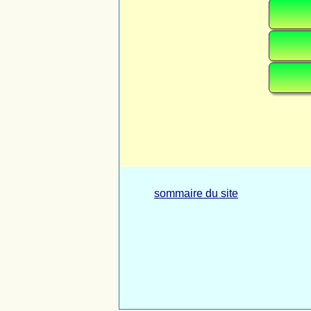
Vo
G
sommaire du site