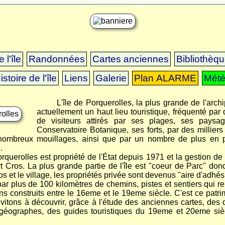
 l'île
Randonnées
Cartes anciennes
Bibliothèq
istoire de l'île
Liens
Galerie
Plan ALARME
Mét
L'île de Porquerolles, la plus grande de l'arch
actuellement un haut lieu touristique, fréquenté par 
de visiteurs attirés par ses plages, ses paysa
Conservatoire Botanique, ses forts, par des millier
nombreux mouillages, ainsi que par un nombre de plus en 
.
querolles est propriété de l'État depuis 1971 et la gestion de
 Cros. La plus grande partie de l'île est "coeur de Parc" donc 
s et le village, les propriétés privée sont devenus "aire d'adhés
 par plus de 100 kilomètres de chemins, pistes et sentiers qui 
s construits entre le 16eme et le 19eme siècle. C'est ce patrim
nvitons à découvrir, grâce à l'étude des anciennes cartes, des
géographes, des guides touristiques du 19eme et 20eme sièc