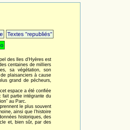
ue
Textes "republiés"
éo
ipel des Iles d'Hyères est
des centaines de milliers
ges, sa végétation, son
s de plaisanciers à cause
plus grand de pécheurs,
 cet espace a été confiée
fait partie intégrante du
ion" au Parc.
reprennent le plus souvent
oine, ainsi que l'histoire
 données historiques, des
le et, bien sûr, par des